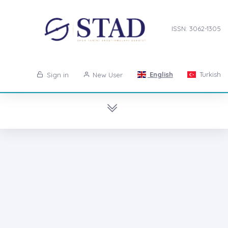
ISSN: 3062-1305
English
Turkish
Sign in
New User