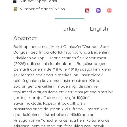
Subject : Spor Tarihi
Number of pages: 33-39
Turkish
English
Abstract
Bu kitap incelemesi, Murat C. Yıldız'ın "Osmanlı Spor
Dünyası: Geç İmparatorluk İstanbul'unda Bedenlerin,
Erkeklerin ve Toplulukların Yeniden Şekillendirilmesi"
(2026) adlı eserini ele almaktadır. Bu çalışma, geç
Osmanlı döneminde (1870'ler-1918) sosyal kimliklerin
şekillenmesinde sporun merkezi bir unsur olarak
rolünü yeniden kavramsallaştırmaktadır. Kitap,
sporun genç erkeklerin modernliği, disiplini ve
toplumsal aidiyeti ifade ettikleri "cinsiyetlendirilmiş bir
yurttaşlık projesi" olarak işlev gördüğünü
savunmaktadır. Kapsamlı çok dilli arşiv
araştırmalarına dayanan Yıldız, futbol, ​​jimnastik ve
spor kulüplerinin İstanbul'daki Müslümanlar,
Hristiyanlar ve Yahudiler arasında hem kültürlerarası
etkileşimi hem de etno-dini farklılıkları nasıl teşvik