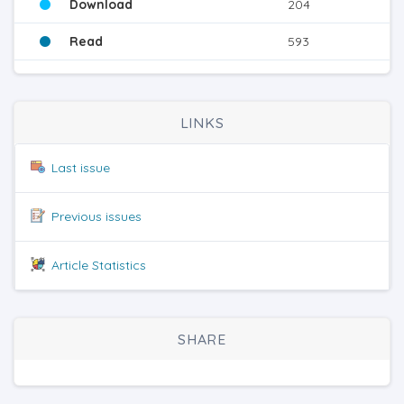
Download
204
Read
593
LINKS
Last issue
Previous issues
Article Statistics
SHARE