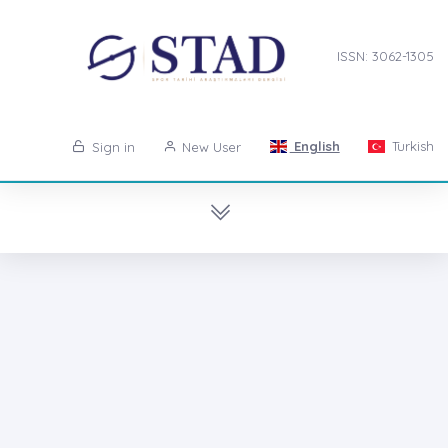
ISSN: 3062-1305
English
Turkish
Sign in
New User